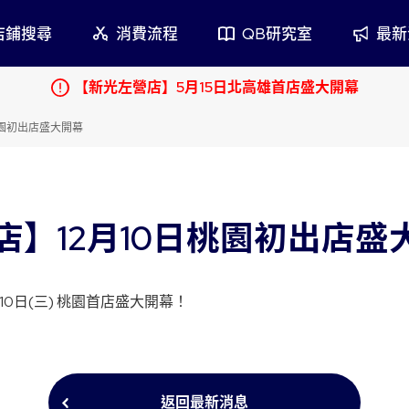
店鋪搜尋
消費流程
QB研究室
最新
【新光左營店】5月15日北高雄首店盛大開幕
日本
紐約
加拿大
服務
安全衛生
品牌
桃園初出店盛大開幕
鄰近店鋪
店】12月10日桃園初出店盛
2月10日(三) 桃園首店盛大開幕！
返回最新消息