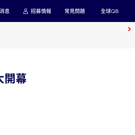
消息
招募情報
常見問題
全球QB
馬來西亞
越南
依地區
大開幕