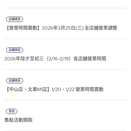
店鋪資訊
【營業時間異動】2026年3月25日(三) 全店舖營業調整
店鋪資訊
2026年除夕至初三（2/16-2/19）各店舖營業時間
店鋪資訊
【中山店、北車M1店】1/20、1/22 營業時間異動
其他
集點活動開跑