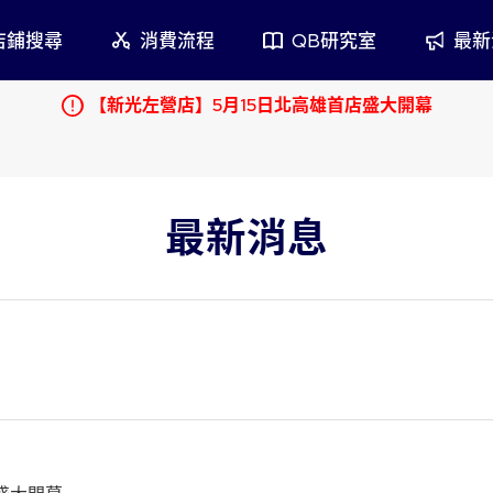
店鋪搜尋
消費流程
QB研究室
最新
【新光左營店】5月15日北高雄首店盛大開幕
日本
紐約
加拿大
服務
安全衛生
品牌
鄰近店鋪
最新消息