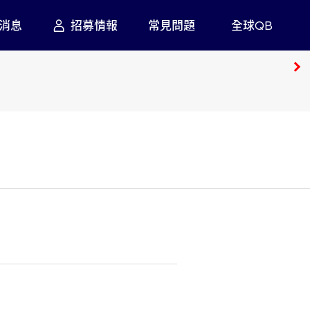
消息
招募情報
常見問題
全球QB
馬來西亞
越南
依地區